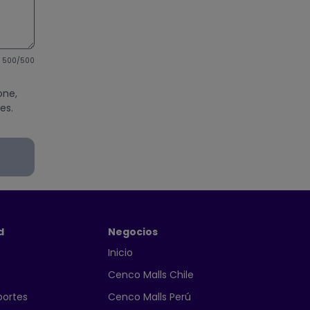
500
/500
one,
es.
d
Negocios
Inicio
Cenco Malls Chile
portes
Cenco Malls Perú