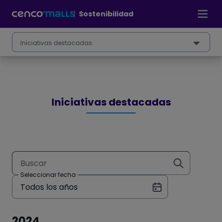
Pasar
al
Sostenibilidad
contenido
principal
Iniciativas destacadas
Iniciativas destacadas
Buscar
Seleccionar fecha
Todos los años
2024